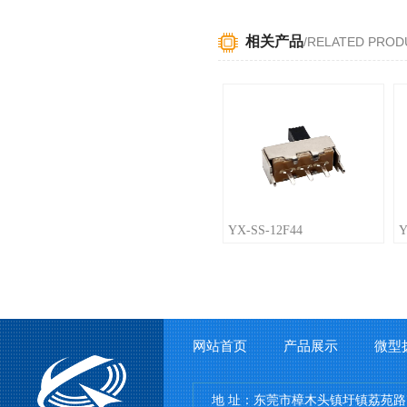
相关产品
/RELATED PROD
YX-SS-12F44
Y
网站首页
产品展示
微型
地 址：东莞市樟木头镇圩镇荔苑路7