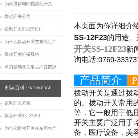
为你讲解6脚3档拨动开关
拨动开关分类
本页面为你详细介
拨动开关SK-23H01
SS-12F23
的用途、
为什么拨动开关在东莞生产
开关SS-12F23
新
拨动开关机械规格
询电话:0769-33373
单刀拨动开关常见不良情况
产品简介
Pr
知识百科
/ KNOWLEDGE
拨动开关是通过拨
的。拨动开关常用
拨动开关分类
等，它一般用于低
拨动开关SK-23H01
开关主要广泛用于:
为什么拨动开关在东莞生产
备，医疗设备，美