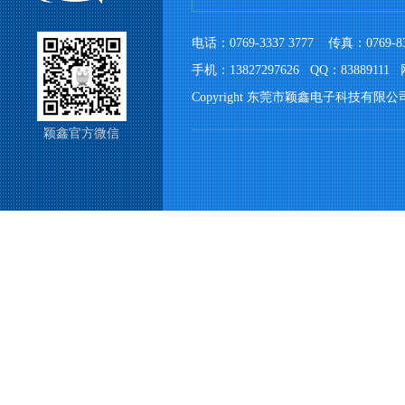
电话：0769-3337 3777 传真：076
手机：13827297626 QQ：83889111 网
Copyright 东莞市颖鑫电子科技有限公
颖鑫官方微信