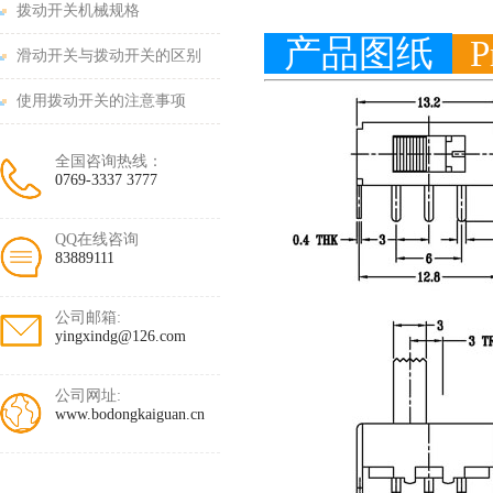
拨动开关机械规格
产品图纸
Pr
滑动开关与拨动开关的区别
使用拨动开关的注意事项
全国咨询热线：
0769-3337 3777
QQ在线咨询
83889111
公司邮箱:
yingxindg@126.com
公司网址:
www.bodongkaiguan.cn