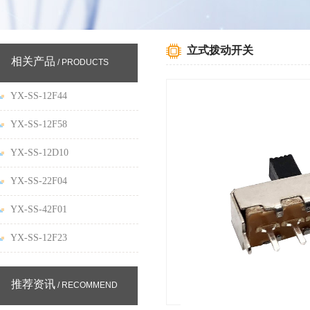
立式拨动开关
相关产品
/ PRODUCTS
YX-SS-12F44
YX-SS-12F58
YX-SS-12D10
YX-SS-22F04
YX-SS-42F01
YX-SS-12F23
推荐资讯
/ RECOMMEND