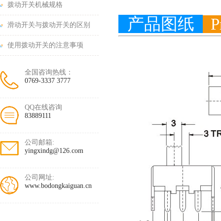
拨动开关机械规格
产品图纸
Pr
滑动开关与拨动开关的区别
使用拨动开关的注意事项
全国咨询热线：
0769-3337 3777
QQ在线咨询
83889111
公司邮箱:
yingxindg@126.com
公司网址:
www.bodongkaiguan.cn