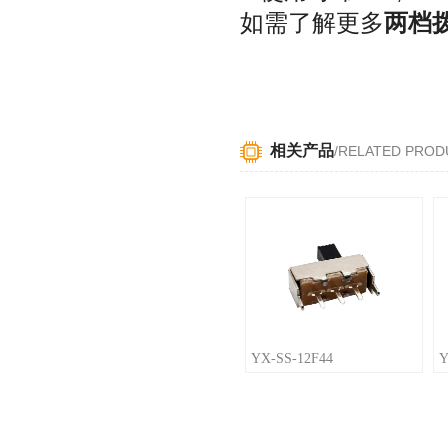
如需了解更多
两档拨
相关产品
/RELATED PROD
YX-SS-12F44
Y