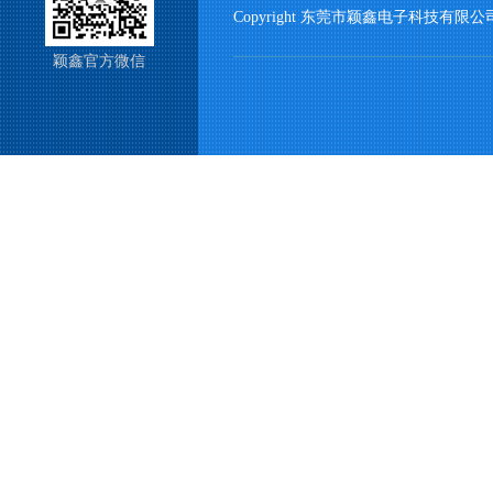
Copyright 东莞市颖鑫电子科技有限公
颖鑫官方微信