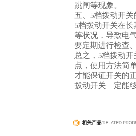
跳闸等现象。
五、5档拨动开关
5档拨动开关在
等状况，导致电
要定期进行检查
总之，5档拨动
点，使用方法简
才能保证开关的
拨动开关一定能
相关产品
/RELATED PROD