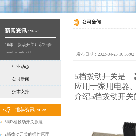
公司新闻
新闻资讯
/ NEWS
16年—拨动开关厂家经验
Focused On Toggle Switch
发布日期：
2023-04-25 16:53:02
行业动态
5档拨动开关是
公司新闻
应用于家用电器
技术支持
介绍5档拨动开关
推荐资讯
/NEWS
3脚2档拨动开关原理
2挡拨动开关的操作原理