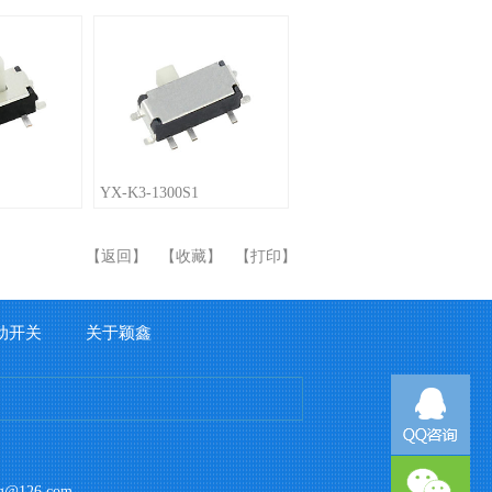
YX-K3-1300S1
【
返回
】
【
收藏
】
【
打印
】
动开关
关于颖鑫
g@126.com