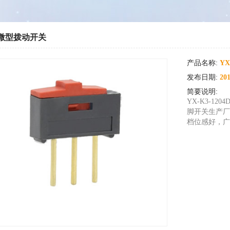
微型拨动开关
产品名称:
YX
发布日期:
201
简要说明:
YX-K3-1
脚开关生产厂
档位感好，广