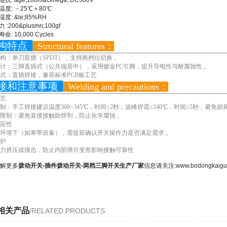
阻抗: &ge;100m&Omega; DC500V
温度: －25℃＋80℃
湿度: &le;85%RH
 :200&plusmn;100gf
命: 10,000 Cycles
构特点
Structural features：
构：单刀双掷（SPDT），支持两档位切换 。
计：三脚直插式（公共端居中），采用镀金PC引脚，提升导电性与耐腐蚀性 。
式：直插焊接，兼容标准PCB板工艺
接和注意事项
Welding and precautions：
艺
制：手工焊接建议温度300~345℃，时间≤2秒；波峰焊需≤240℃，时间≤5秒，避免损
限制：避免直接接触助焊剂，防止化学腐蚀 。
应性
环境下（如寒带设备），需提前确认开关操作力是否满足需求 。
护
力挤压或撞击，防止内部弹片变形影响接触可靠性
解更多
拨动开关-插件拨动开关-两档三脚开关生产厂家
信息请关注:www.bodongkaigu
相关产品
/RELATED PRODUCTS