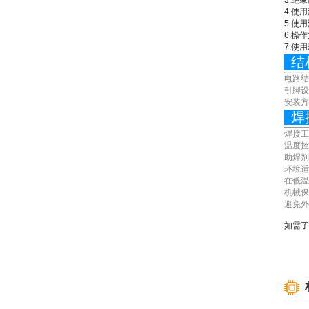
3.绝缘
4.使用
5.使用
6.操作力
7.使用寿
结
电路结
引脚设
安装方
焊
焊接工
温度控
助焊剂
环境适
在低温
机械保
避免外
如需了