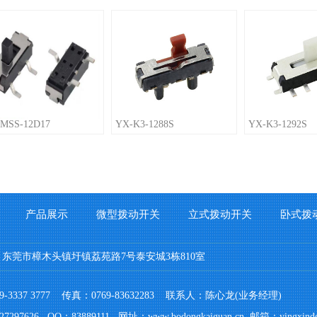
MSS-12D17
YX-K3-1288S
YX-K3-1292S
产品展示
微型拨动开关
立式拨动开关
卧式拨
：东莞市樟木头镇圩镇荔苑路7号泰安城3栋810室
9-3337 3777 传真：0769-83632283 联系人：陈心龙(业务经理)
7297626 QQ：83889111 网址：www.bodongkaiguan.cn 邮箱：yingxind