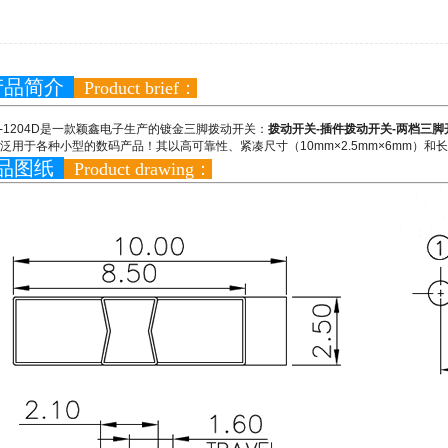
品简介
Product brief：
K3-1204D是一款颖鑫电子生产的镀金三脚拨动开关：
拨动开关-插件拨动开关-两档三
泛用于各种小型的数码产品！其以高可靠性、紧凑尺寸（10mm×2.5mm×6mm）
品图纸
Product drawing：