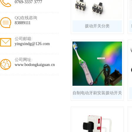
0769-3337 3777
QQ在线咨询
83889111
拨动开关分类
公司邮箱:
yingxindg@126.com
公司网址:
www.bodongkaiguan.cn
自制电动牙刷安装拨动开关