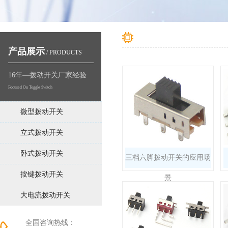
产品展示
/ PRODUCTS
16年—拨动开关厂家经验
Focused On Toggle Switch
微型拨动开关
立式拨动开关
卧式拨动开关
三档六脚拨动开关的应用场
按键拨动开关
景
大电流拨动开关
全国咨询热线：