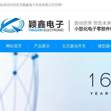
欢迎访问东莞市颖鑫电子科技有限公司官网!
拨动世界 智造未
小型化电子零部件
网站首页
产品展示
立式拨动开关
微型拨