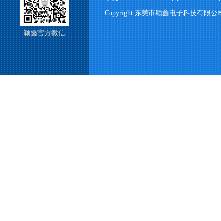
Copyright 东莞市颖鑫电子科技有限公
颖鑫官方微信