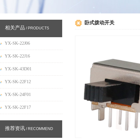
卧式拨动开关
相关产品
/ PRODUCTS
YX-SK-22J06
YX-SK-22J16
YX-SK-43D01
YX-SK-22F12
YX-SK-24F01
YX-SK-22F17
推荐资讯
/ RECOMMEND