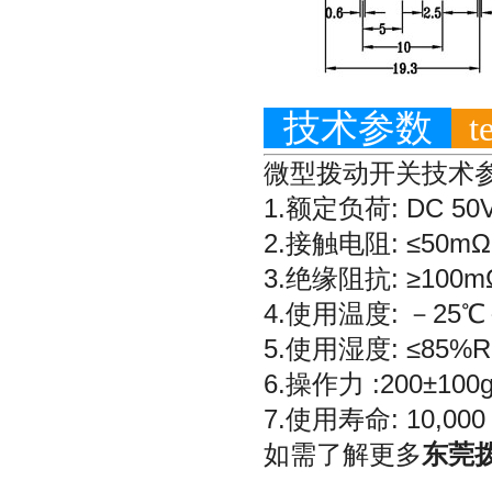
技术参数
te
微型拨动开关技术
1.额定负荷: DC 50V
2.接触电阻: ≤50mΩ
3.绝缘阻抗: ≥100m
4.使用温度: －25℃
5.使用湿度: ≤85%R
6.操作力 :200±100g
7.使用寿命: 10,000 
如需了解更多
东莞拨