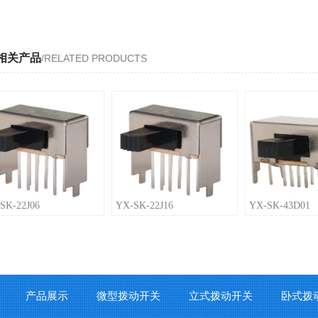
相关产品
/RELATED PRODUCTS
SK-22J06
YX-SK-22J16
YX-SK-43D01
产品展示
微型拨动开关
立式拨动开关
卧式拨