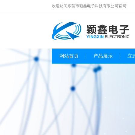
欢迎访问东莞市颖鑫电子科技有限公司官网!
网站首页
产品展示
立