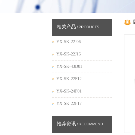
相关产品
/ PRODUCTS
YX-SK-22J06
YX-SK-22J16
YX-SK-43D01
YX-SK-22F12
YX-SK-24F01
YX-SK-22F17
推荐资讯
/ RECOMMEND