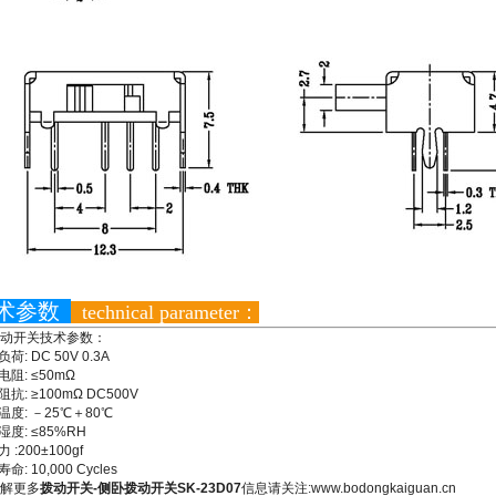
术参数
technical parameter：
动开关技术参数：
荷: DC 50V 0.3A
电阻: ≤50mΩ
阻抗: ≥100mΩ DC500V
温度: －25℃＋80℃
湿度: ≤85%RH
 :200±100gf
命: 10,000 Cycles
解更多
拨动开关-侧卧拨动开关SK-23D07
信息请关注:www.bodongkaiguan.cn