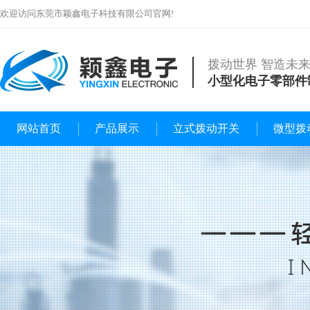
欢迎访问东莞市颖鑫电子科技有限公司官网!
拨动世界 智造未
小型化电子零部件
网站首页
产品展示
立式拨动开关
微型拨