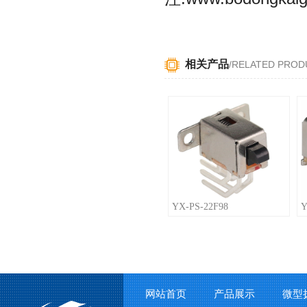
相关产品
/RELATED PROD
YX-PS-22F98
Y
网站首页
产品展示
微型