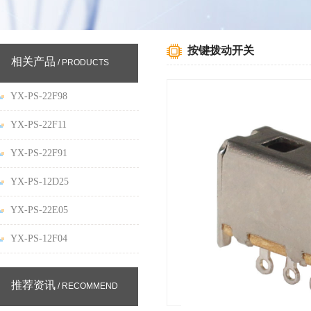
按键拨动开关
相关产品
/ PRODUCTS
YX-PS-22F98
YX-PS-22F11
YX-PS-22F91
YX-PS-12D25
YX-PS-22E05
YX-PS-12F04
推荐资讯
/ RECOMMEND