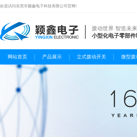
欢迎访问东莞市颖鑫电子科技有限公司官网!
拨动世界 智造未
小型化电子零部件
网站首页
产品展示
立式拨动开关
微型拨